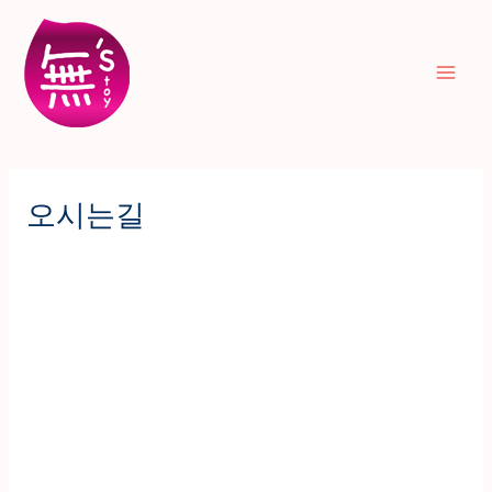
콘
Mai
텐
Men
츠
로
건
너
뛰
오시는길
기